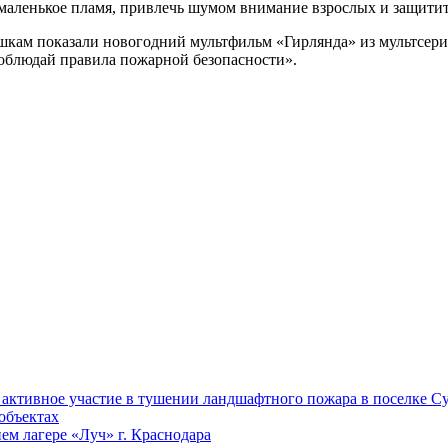
маленькое пламя, привлечь шумом внимание взрослых и защитить
шкам показали новогодний мультфильм «Гирлянда» из мультсери
облюдай правила пожарной безопасности».
ктивное участие в тушении ландшафтного пожара в поселке Су
объектах
ем лагере «Луч» г. Краснодара