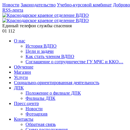
Новости
Законодательство
Учебно-курсовой комбинат
Доброво
RSS-лента
Единый телефон службы спасения
01
112
О нас
История ВДПО
Цели и задачи
Как стать членом ВДПО
Соглашение о сотрудничестве ГУ МЧС и ККО…
Обучение
Магазин
Услуги
Социально-ориентированная деятельность
ДПК
Положение о филиале ДПК
Филиалы ДПК
Пресс-центр
Новости
Фотоархив
Контакты
Обратная связь
Схема расположения