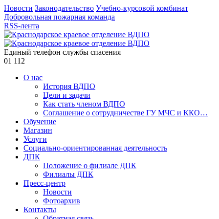
Новости
Законодательство
Учебно-курсовой комбинат
Добровольная пожарная команда
RSS-лента
Единый телефон службы спасения
01
112
О нас
История ВДПО
Цели и задачи
Как стать членом ВДПО
Соглашение о сотрудничестве ГУ МЧС и ККО…
Обучение
Магазин
Услуги
Социально-ориентированная деятельность
ДПК
Положение о филиале ДПК
Филиалы ДПК
Пресс-центр
Новости
Фотоархив
Контакты
Обратная связь