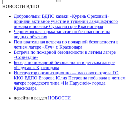
НОВОСТИ ВДПО
Добровольцы ВДПО казаки «Курень Ореховый»
приняли активное участие в тушении ландшафтного
пожара в поселке Сукко на горе Красноперая
Черноморская зорька занятие по безопасности на
водных объектах
Познавательная встреча по пожарной безопасности в
летнем лагере «Луч» г. Краснодара
Встреча по пожарной безопасности в летнем лагере
«Созвездие»
Беседа по пожарной безопасности в детском лагере
«Радуга» г. Краснодара
Инструктор организационно — массового отдела ГО
ККО ВДПО Егорова Юлия Петровна побывала в летнем
лагере городского типа «На Парусной» города
Краснодара
перейти в раздел
НОВОСТИ