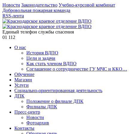
Новости
Законодательство
Учебно-курсовой комбинат
Добровольная пожарная команда
RSS-лента
Единый телефон службы спасения
01
112
О нас
История ВДПО
Цели и задачи
Как стать членом ВДПО
Соглашение о сотрудничестве ГУ МЧС и ККО…
Обучение
Магазин
Услуги
Социально-ориентированная деятельность
ДПК
Положение о филиале ДПК
Филиалы ДПК
Пресс-центр
Новости
Фотоархив
Контакты
Обратная связь