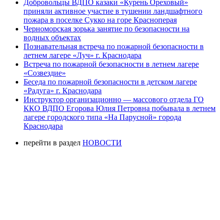
Добровольцы ВДПО казаки «Курень Ореховый»
приняли активное участие в тушении ландшафтного
пожара в поселке Сукко на горе Красноперая
Черноморская зорька занятие по безопасности на
водных объектах
Познавательная встреча по пожарной безопасности в
летнем лагере «Луч» г. Краснодара
Встреча по пожарной безопасности в летнем лагере
«Созвездие»
Беседа по пожарной безопасности в детском лагере
«Радуга» г. Краснодара
Инструктор организационно — массового отдела ГО
ККО ВДПО Егорова Юлия Петровна побывала в летнем
лагере городского типа «На Парусной» города
Краснодара
перейти в раздел
НОВОСТИ