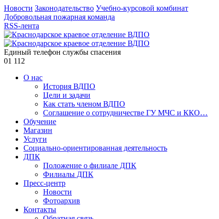
Новости
Законодательство
Учебно-курсовой комбинат
Добровольная пожарная команда
RSS-лента
Единый телефон службы спасения
01
112
О нас
История ВДПО
Цели и задачи
Как стать членом ВДПО
Соглашение о сотрудничестве ГУ МЧС и ККО…
Обучение
Магазин
Услуги
Социально-ориентированная деятельность
ДПК
Положение о филиале ДПК
Филиалы ДПК
Пресс-центр
Новости
Фотоархив
Контакты
Обратная связь