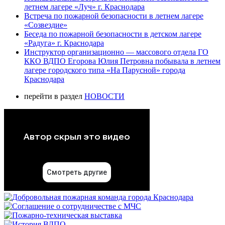
летнем лагере «Луч» г. Краснодара
Встреча по пожарной безопасности в летнем лагере
«Созвездие»
Беседа по пожарной безопасности в детском лагере
«Радуга» г. Краснодара
Инструктор организационно — массового отдела ГО
ККО ВДПО Егорова Юлия Петровна побывала в летнем
лагере городского типа «На Парусной» города
Краснодара
перейти в раздел
НОВОСТИ