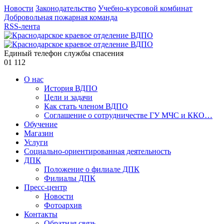
Новости
Законодательство
Учебно-курсовой комбинат
Добровольная пожарная команда
RSS-лента
Единый телефон службы спасения
01
112
О нас
История ВДПО
Цели и задачи
Как стать членом ВДПО
Соглашение о сотрудничестве ГУ МЧС и ККО…
Обучение
Магазин
Услуги
Социально-ориентированная деятельность
ДПК
Положение о филиале ДПК
Филиалы ДПК
Пресс-центр
Новости
Фотоархив
Контакты
Обратная связь