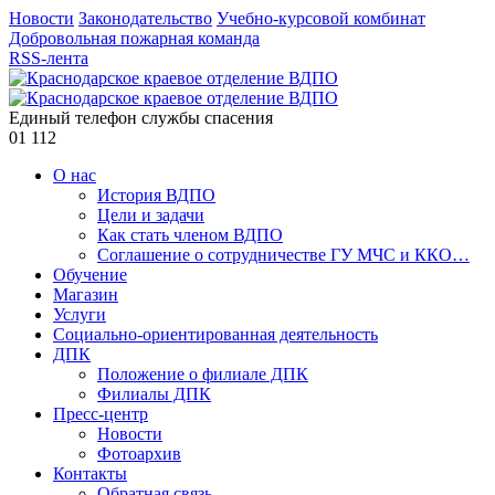
Новости
Законодательство
Учебно-курсовой комбинат
Добровольная пожарная команда
RSS-лента
Единый телефон службы спасения
01
112
О нас
История ВДПО
Цели и задачи
Как стать членом ВДПО
Соглашение о сотрудничестве ГУ МЧС и ККО…
Обучение
Магазин
Услуги
Социально-ориентированная деятельность
ДПК
Положение о филиале ДПК
Филиалы ДПК
Пресс-центр
Новости
Фотоархив
Контакты
Обратная связь