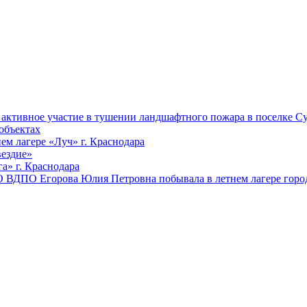
ктивное участие в тушении ландшафтного пожара в поселке Су
объектах
ем лагере «Луч» г. Краснодара
вездие»
а» г. Краснодара
 ВДПО Егорова Юлия Петровна побывала в летнем лагере город