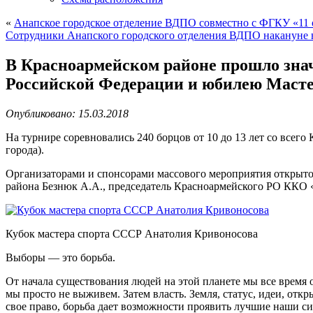
«
Анапское городское отделение ВДПО совместно с ФГКУ «1
Сотрудники Анапского городского отделения ВДПО накануне
В Красноармейском районе прошло зна
Российской Федерации и юбилею Масте
Опубликовано: 15.03.2018
На турнире соревновались 240 борцов от 10 до 13 лет со всего К
города).
Организаторами и спонсорами массового мероприятия открыто
района Безнюк А.А., председатель Красноармейского РО ККО
Кубок мастера спорта СССР Анатолия Кривоносова
Выборы — это борьба.
От начала существования людей на этой планете мы все время об
мы просто не выживем. Затем власть. Земля, статус, идеи, отк
свое право, борьба дает возможности проявить лучшие наши с