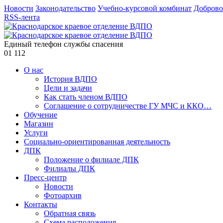
Новости
Законодательство
Учебно-курсовой комбинат
Доброво
RSS-лента
Единый телефон службы спасения
01
112
О нас
История ВДПО
Цели и задачи
Как стать членом ВДПО
Соглашение о сотрудничестве ГУ МЧС и ККО…
Обучение
Магазин
Услуги
Социально-ориентированная деятельность
ДПК
Положение о филиале ДПК
Филиалы ДПК
Пресс-центр
Новости
Фотоархив
Контакты
Обратная связь
Схема расположения