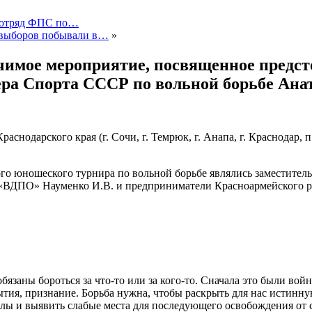
1 отряд ФПС по…
 выборов побывали в…
»
чимое мероприятие, посвященное предс
ра Спорта СССР по вольной борьбе Ана
раснодарского края (г. Сочи, г. Темрюк, г. Анапа, г. Краснодар,
го юношеского турнира по вольной борьбе являлись заместите
 «ВДПО» Науменко И.В. и предприниматели Красноармейского р
язаны бороться за что-то или за кого-то. Сначала это были войны
рытия, признание. Борьба нужна, чтобы раскрыть для нас истинн
илы и выявить слабые места для последующего освобождения от 