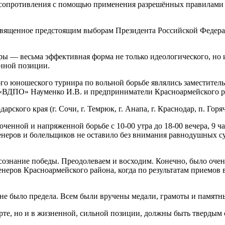
 сопротивления с помощью применения разрешённых правилами 
священное предстоящим выборам Президента Российской Федер
ы — весьма эффективная форма не только идеологического, но 
нной позиции.
го юношеского турнира по вольной борьбе являлись заместите
 «ВДПО» Науменко И.В. и предприниматели Красноармейского р
арского края (г. Сочи, г. Темрюк, г. Анапа, г. Краснодар, п. Гор
ченной и напряженной борьбе с 10-00 утра до 18-00 вечера, 9 ч
ов и болельщиков не оставило без внимания равнодушных судей
осознание победы. Преодолеваем и восходим. Конечно, было очен
енеров Красноармейского района, когда по результатам приемов 
 не было предела. Всем были вручены медали, грамоты и памятн
рте, но и в жизненной, сильной позиции, должны быть твердым 