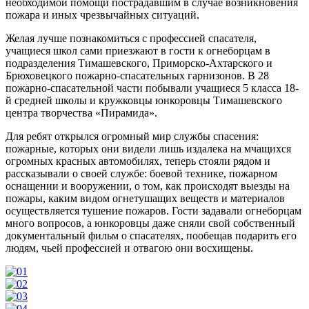
необходимой помощи пострадавшим в случае возникновения
пожара и иных чрезвычайных ситуаций.
Желая лучше познакомиться с профессией спасателя,
учащиеся школ сами приезжают в гости к огнеборцам в
подразделения Тимашевского, Приморско-Ахтарского и
Брюховецкого пожарно-спасательных гарнизонов. В 28
пожарно-спасательной части побывали учащиеся 5 класса 18-
й средней школы и кружковцы юнкоровцы Тимашевского
центра творчества «Пирамида».
Для ребят открылся огромный мир службы спасения:
пожарные, которых они видели лишь издалека на мчащихся
огромных красных автомобилях, теперь стояли рядом и
рассказывали о своей службе: боевой технике, пожарном
оснащении и вооружении, о том, как происходят выезды на
пожары, каким видом огнетушащих веществ и материалов
осуществляется тушение пожаров. Гости задавали огнеборцам
много вопросов, а юнкоровцы даже сняли свой собственный
документальный фильм о спасателях, пообещав подарить его
людям, чьей профессией и отвагою они восхищены.