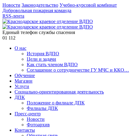
Новости
Законодательство
Учебно-курсовой комбинат
Добровольная пожарная команда
RSS-лента
Единый телефон службы спасения
01
112
О нас
История ВДПО
Цели и задачи
Как стать членом ВДПО
Соглашение о сотрудничестве ГУ МЧС и ККО…
Обучение
Магазин
Услуги
Социально-ориентированная деятельность
ДПК
Положение о филиале ДПК
Филиалы ДПК
Пресс-центр
Новости
Фотоархив
Контакты
Обратная связь