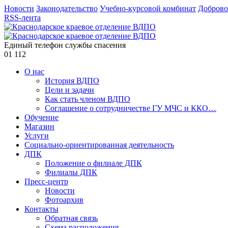
Новости
Законодательство
Учебно-курсовой комбинат
Доброво
RSS-лента
Единый телефон службы спасения
01
112
О нас
История ВДПО
Цели и задачи
Как стать членом ВДПО
Соглашение о сотрудничестве ГУ МЧС и ККО…
Обучение
Магазин
Услуги
Социально-ориентированная деятельность
ДПК
Положение о филиале ДПК
Филиалы ДПК
Пресс-центр
Новости
Фотоархив
Контакты
Обратная связь
Схема расположения