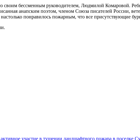
со своим бессменным руководителем, Людмилой Комаровой. Реб
аписанная анапским поэтом, членом Союза писателей России, в
астолько понравилось пожарным, что все присутствующие бур
ии.
ктивное участие в тушении ландшафтного пожара в поселке Су