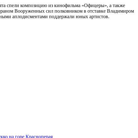
ята спели композицию из кинофильма «Офицеры», а также
етераном Вооруженных сил полковником в отставке Владимиром
ными аплодисментами поддержали юных артистов.
кко на горе Красноперая