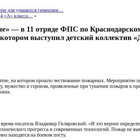
вери для учащихся гимназии…
 4 «А» класса…
»
е» — в 11 отряде ФПС по Краснодарском
а котором выступил детский коллектив «
тие, на котором прошло чествование пожарных. Мероприятие пр
ту, мужество и героизм, проявленные при тушении пожаров к пр
кина.
 время писатель Владимир Гиляровский. «И это верное определ
технического прогресса и современных технологий. Пожар не вы
но находятся на боевом посту.