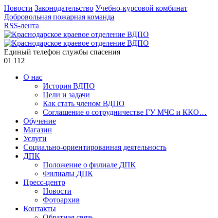
Новости
Законодательство
Учебно-курсовой комбинат
Добровольная пожарная команда
RSS-лента
Единый телефон службы спасения
01
112
О нас
История ВДПО
Цели и задачи
Как стать членом ВДПО
Соглашение о сотрудничестве ГУ МЧС и ККО…
Обучение
Магазин
Услуги
Социально-ориентированная деятельность
ДПК
Положение о филиале ДПК
Филиалы ДПК
Пресс-центр
Новости
Фотоархив
Контакты
Обратная связь