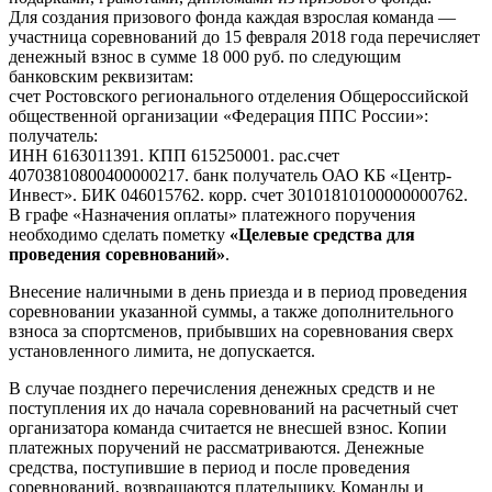
Для создания призового фонда каждая взрослая команда —
участница соревнований до 15 февраля 2018 года перечисляет
денежный взнос в сумме 18 000 руб. по следующим
банковским реквизитам:
счет Ростовского регионального отделения Общероссийской
общественной организации «Федерация ППС России»:
получатель:
ИНН 6163011391. КПП 615250001. рас.счет
40703810800400000217. банк получатель ОАО КБ «Центр-
Инвест». БИК 046015762. корр. счет 30101810100000000762.
В графе «Назначения оплаты» платежного поручения
необходимо сделать пометку
«Целевые средства для
проведения соревнований»
.
Внесение наличными в день приезда и в период проведения
соревновании указанной суммы, а также дополнительного
взноса за спортсменов, прибывших на соревнования сверх
установленного лимита, не допускается.
В случае позднего перечисления денежных средств и не
поступления их до начала соревнований на расчетный счет
организатора команда считается не внесшей взнос. Копии
платежных поручений не рассматриваются. Денежные
средства, поступившие в период и после проведения
соревнований, возвращаются плательщику. Команды и