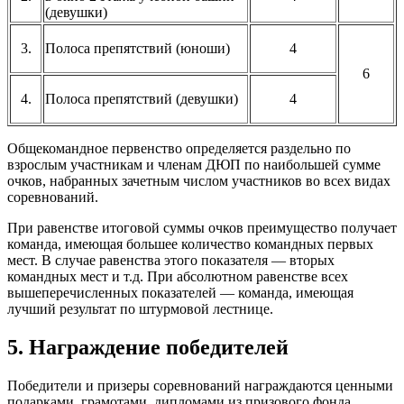
(девушки)
3.
Полоса препятствий (юноши)
4
6
4.
Полоса препятствий (девушки)
4
Общекомандное первенство определяется раздельно по
взрослым участникам и членам ДЮП по наибольшей сумме
очков, набранных зачетным числом участников во всех видах
соревнований.
При равенстве итоговой суммы очков преимущество получает
команда, имеющая большее количество командных первых
мест. В случае равенства этого показателя — вторых
командных мест и т.д. При абсолютном равенстве всех
вышеперечисленных показателей — команда, имеющая
лучший результат по штурмовой лестнице.
5. Награждение победителей
Победители и призеры соревнований награждаются ценными
подарками, грамотами, дипломами из призового фонда.