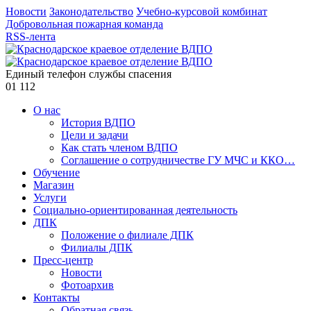
Новости
Законодательство
Учебно-курсовой комбинат
Добровольная пожарная команда
RSS-лента
Единый телефон службы спасения
01
112
О нас
История ВДПО
Цели и задачи
Как стать членом ВДПО
Соглашение о сотрудничестве ГУ МЧС и ККО…
Обучение
Магазин
Услуги
Социально-ориентированная деятельность
ДПК
Положение о филиале ДПК
Филиалы ДПК
Пресс-центр
Новости
Фотоархив
Контакты
Обратная связь