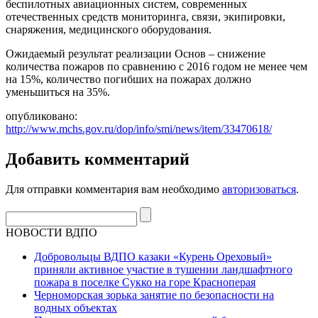
беспилотных авиационных систем, современных
отечественных средств мониторинга, связи, экипировки,
снаряжения, медицинского оборудования.
Ожидаемый результат реализации Основ – снижение
количества пожаров по сравнению с 2016 годом не менее чем
на 15%, количество погибших на пожарах должно
уменьшиться на 35%.
опубликовано:
http://www.mchs.gov.ru/dop/info/smi/news/item/33470618/
Добавить комментарий
Для отправки комментария вам необходимо
авторизоваться
.
НОВОСТИ ВДПО
Добровольцы ВДПО казаки «Курень Ореховый»
приняли активное участие в тушении ландшафтного
пожара в поселке Сукко на горе Красноперая
Черноморская зорька занятие по безопасности на
водных объектах