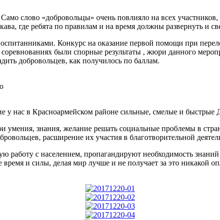
 Само слово «добровольцы» очень повлияло на всех участников,
ава, где ребята по правилам и на время должны развернуть и с
спитанниками. Конкурс на оказание первой помощи при перелом
а соревнованиях были спорные результаты , жюри данного меропр
дить добровольцев, как получилось по баллам.
о
такие у нас в Красноармейском районе сильные, смелые и быст
свои умения, знания, желание решать социальные проблемы в стра
ровольцев, расширение их участия в благотворительной деятел
работу с населением, пропагандируют необходимость знаний ме
время и силы, делая мир лучше и не получает за это никакой о