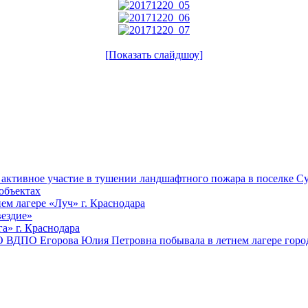
[Показать слайдшоу]
ктивное участие в тушении ландшафтного пожара в поселке Су
объектах
ем лагере «Луч» г. Краснодара
вездие»
а» г. Краснодара
 ВДПО Егорова Юлия Петровна побывала в летнем лагере город