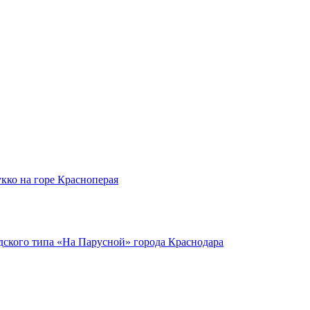
кко на горе Красноперая
ского типа «На Парусной» города Краснодара