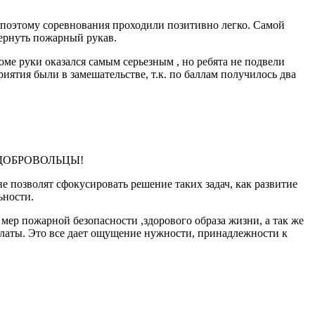
 поэтому соревнования проходили позитивно легко. Самой
вернуть пожарный рукав.
е руки оказался самым серьезным , но ребята не подвели
иятия были в замешательстве, т.к. по баллам получилось два
рые ДОБРОВОЛЬЦЫ!
не позволят сфокусировать решение таких задач, как развитие
ьности.
р пожарной безопасности ,здорового образа жизни, а так же
платы. Это все дает ощущение нужности, принадлежности к