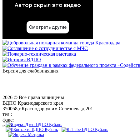
Версия для слабовидящих
2026 © Все права защищены
ВДПО Краснодарского края
350058,г.Краснодар,ул.им.Селезнева,д.201
тел.:
+7 (861) 231-28-93
факс:
+7 (861) 231-38-92
e-mail:
01@vdpokuban.ru