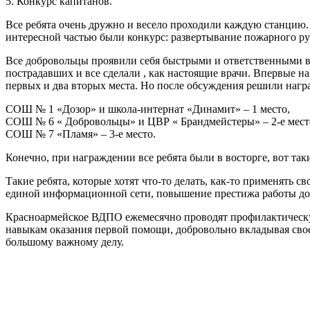
5. Конкурс капитанов.
Все ребята очень дружно и весело проходили каждую станцию.
интересной частью были конкурс: развертывание пожарного рук
Все добровольцы проявили себя быстрыми и ответственными во
пострадавших и все сделали , как настоящие врачи. Впервые н
первых и два вторых места. Но после обсуждения решили награ
СОШ № 1 «Дозор» и школа-интернат «Динамит» – 1 место,
СОШ № 6 « Добровольцы» и ЦВР « Брандмейстеры» – 2-е мест
СОШ № 7 «Пламя» – 3-е место.
Конечно, при награждении все ребята были в восторге, вот 
Такие ребята, которые хотят что-то делать, как-то применять 
единой информационной сети, повышение престижа работы доб
Красноармейское ВДПО ежемесячно проводят профилактическую 
навыкам оказания первой помощи, добровольно вкладывая свое 
большому важному делу.