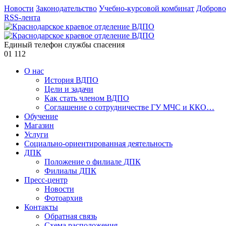
Новости
Законодательство
Учебно-курсовой комбинат
Доброво
RSS-лента
Единый телефон службы спасения
01
112
О нас
История ВДПО
Цели и задачи
Как стать членом ВДПО
Соглашение о сотрудничестве ГУ МЧС и ККО…
Обучение
Магазин
Услуги
Социально-ориентированная деятельность
ДПК
Положение о филиале ДПК
Филиалы ДПК
Пресс-центр
Новости
Фотоархив
Контакты
Обратная связь
Схема расположения