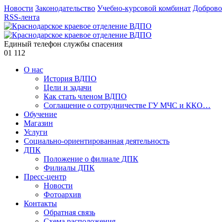
Новости
Законодательство
Учебно-курсовой комбинат
Доброво
RSS-лента
Единый телефон службы спасения
01
112
О нас
История ВДПО
Цели и задачи
Как стать членом ВДПО
Соглашение о сотрудничестве ГУ МЧС и ККО…
Обучение
Магазин
Услуги
Социально-ориентированная деятельность
ДПК
Положение о филиале ДПК
Филиалы ДПК
Пресс-центр
Новости
Фотоархив
Контакты
Обратная связь
Схема расположения