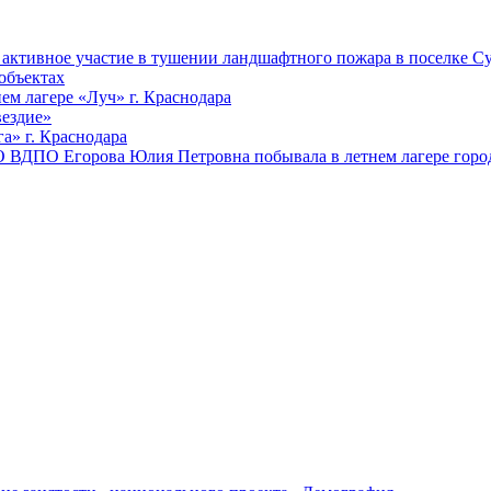
ктивное участие в тушении ландшафтного пожара в поселке Су
объектах
ем лагере «Луч» г. Краснодара
вездие»
а» г. Краснодара
 ВДПО Егорова Юлия Петровна побывала в летнем лагере город