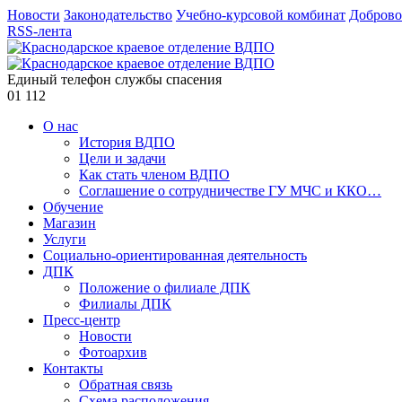
Новости
Законодательство
Учебно-курсовой комбинат
Доброво
RSS-лента
Единый телефон службы спасения
01
112
О нас
История ВДПО
Цели и задачи
Как стать членом ВДПО
Соглашение о сотрудничестве ГУ МЧС и ККО…
Обучение
Магазин
Услуги
Социально-ориентированная деятельность
ДПК
Положение о филиале ДПК
Филиалы ДПК
Пресс-центр
Новости
Фотоархив
Контакты
Обратная связь
Схема расположения