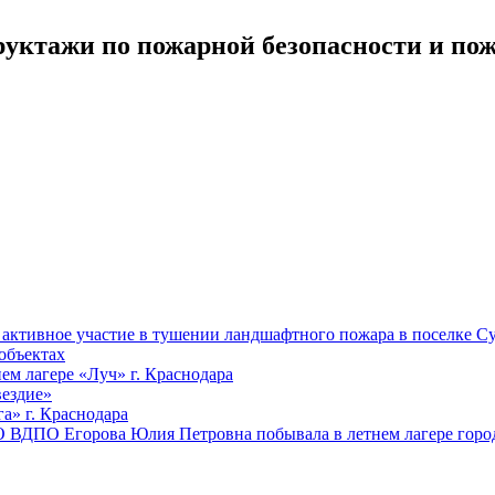
уктажи по пожарной безопасности и по
ктивное участие в тушении ландшафтного пожара в поселке Су
объектах
ем лагере «Луч» г. Краснодара
вездие»
а» г. Краснодара
 ВДПО Егорова Юлия Петровна побывала в летнем лагере город