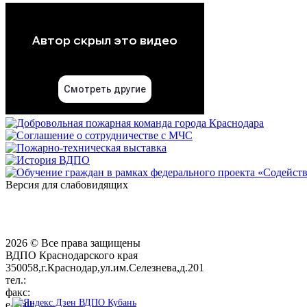
Версия для слабовидящих
2026 © Все права защищены
ВДПО Краснодарского края
350058,г.Краснодар,ул.им.Селезнева,д.201
тел.:
+7 (861) 231-28-93
факс:
+7 (861) 231-38-92
e-mail:
01@vdpokuban.ru