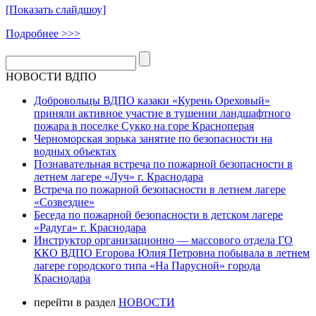
[Показать слайдшоу]
Подробнее >>>
НОВОСТИ ВДПО
Добровольцы ВДПО казаки «Курень Ореховый»
приняли активное участие в тушении ландшафтного
пожара в поселке Сукко на горе Красноперая
Черноморская зорька занятие по безопасности на
водных объектах
Познавательная встреча по пожарной безопасности в
летнем лагере «Луч» г. Краснодара
Встреча по пожарной безопасности в летнем лагере
«Созвездие»
Беседа по пожарной безопасности в детском лагере
«Радуга» г. Краснодара
Инструктор организационно — массового отдела ГО
ККО ВДПО Егорова Юлия Петровна побывала в летнем
лагере городского типа «На Парусной» города
Краснодара
перейти в раздел
НОВОСТИ