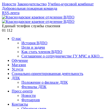
Новости
Законодательство
Учебно-курсовой комбинат
Добровольная пожарная команда
RSS-лента
Единый телефон службы спасения
01
112
О нас
История ВДПО
Цели и задачи
Как стать членом ВДПО
Соглашение о сотрудничестве ГУ МЧС и ККО…
Обучение
Магазин
Услуги
Социально-ориентированная деятельность
ДПК
Положение о филиале ДПК
Филиалы ДПК
Пресс-центр
Новости
Фотоархив
Контакты
Обратная связь