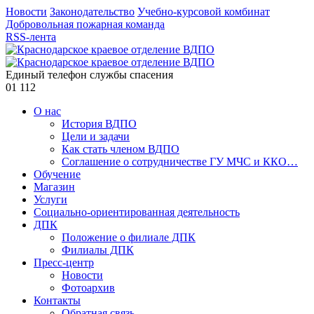
Новости
Законодательство
Учебно-курсовой комбинат
Добровольная пожарная команда
RSS-лента
Единый телефон службы спасения
01
112
О нас
История ВДПО
Цели и задачи
Как стать членом ВДПО
Соглашение о сотрудничестве ГУ МЧС и ККО…
Обучение
Магазин
Услуги
Социально-ориентированная деятельность
ДПК
Положение о филиале ДПК
Филиалы ДПК
Пресс-центр
Новости
Фотоархив
Контакты
Обратная связь