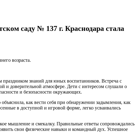
ском саду № 137 г. Краснодара стала
него возраста.
им праздником знаний для юных воспитанников. Встреча с
й и доверительной атмосфере. Дети с интересом слушали о
зопасности и безопасности окружающих.
объяснила, как вести себя при обнаружении задымления, как
есенные в доступной и игровой форме, легко усваивались
ское мышление и смекалку. Правильные ответы сопровождались
роявить свои физические навыки и командный дух. Успешное