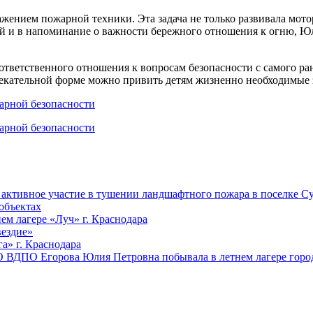
жением пожарной техники. Эта задача не только развивала мото
ий и в напоминание о важности бережного отношения к огню, Ю
ветственного отношения к вопросам безопасности с самого ран
влекательной форме можно привить детям жизненно необходимые з
ктивное участие в тушении ландшафтного пожара в поселке Су
объектах
ем лагере «Луч» г. Краснодара
вездие»
а» г. Краснодара
 ВДПО Егорова Юлия Петровна побывала в летнем лагере город