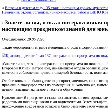
«
Встреча в детском саду 135 стала настоящим уроком мужеств
Начальник отдела организационно-массовой работы ВДПО Кра
«Знаете ли вы, что…» интерактивная пр
настоящим праздником знаний для юн
Опубликовано: 29.06.2026
Такие мероприятия играют неоценимую роль в формировании от
«Знаете ли вы, что…» интерактивная программа по пожарной б
Егоровой Юлией Петровной, начальником отдела организацион
важности соблюдения правил пожарной безопасности, понимая, 
Особое внимание было уделено распространенным, но не всегд
правильно эвакуироваться из помещения, и, конечно же, напом
детьми, вызывая активное участие в обсуждении.
Кульминацией программы стала познавательная викторина, гд
радостными восклицаниями и аплодисментами. Затем эстафета
прохождение всех этапов эстафеты было отмечено заслуженны