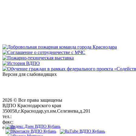
Версия для слабовидящих
2026 © Все права защищены
ВДПО Краснодарского края
350058,г.Краснодар,ул.им.Селезнева,д.201
тел.:
+7 (861) 231-28-93
факс:
+7 (861) 231-38-92
e-mail:
01@vdpokuban.ru