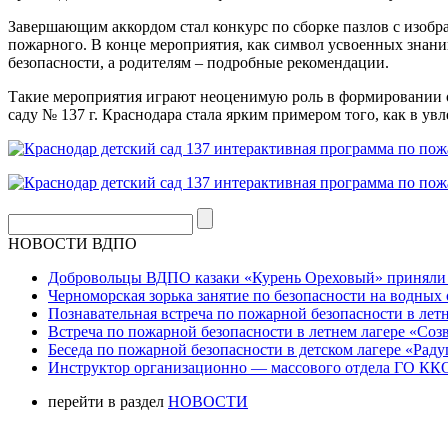
Завершающим аккордом стал конкурс по сборке пазлов с изобра
пожарного. В конце мероприятия, как символ усвоенных знан
безопасности, а родителям – подробные рекомендации.
Такие мероприятия играют неоценимую роль в формировании от
саду № 137 г. Краснодара стала ярким примером того, как в у
НОВОСТИ ВДПО
Добровольцы ВДПО казаки «Курень Ореховый» приняли а
Черноморская зорька занятие по безопасности на водных 
Познавательная встреча по пожарной безопасности в летн
Встреча по пожарной безопасности в летнем лагере «Соз
Беседа по пожарной безопасности в детском лагере «Радуг
Инструктор организационно — массового отдела ГО ККО
перейти в раздел
НОВОСТИ