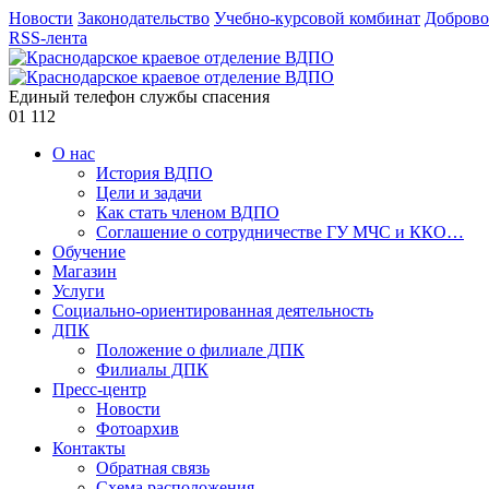
Новости
Законодательство
Учебно-курсовой комбинат
Доброво
RSS-лента
Единый телефон службы спасения
01
112
О нас
История ВДПО
Цели и задачи
Как стать членом ВДПО
Соглашение о сотрудничестве ГУ МЧС и ККО…
Обучение
Магазин
Услуги
Социально-ориентированная деятельность
ДПК
Положение о филиале ДПК
Филиалы ДПК
Пресс-центр
Новости
Фотоархив
Контакты
Обратная связь
Схема расположения