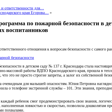
а и ответственности для…
снодарского края Егорова…
»
ограмма по пожарной безопасности в дет
ых воспитанников
ветственного отношения к вопросам безопасности с самого ран
езопасности в детском саду № 137 г. Краснодара стала настоящ
но-массовой работы ВДПО Краснодарского края, прошла в тепло
что это не просто строгие запреты, а залог их собственной бе
а очевидным для малышей опасностям. Юлия Петровна наглядно 
нила о телефоне экстренной службы – 101. Эти знания, преподн
е каждый ребенок смог продемонстрировать свои знания, логиче
, наполненная ловкостью и скоростью, позволила дошколятам п
ми похвалами.