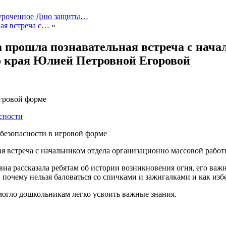
риуроченное Дню защиты…
ная встреча с…
»
ра прошла познавательная встреча с нач
 края Юлией Петровной Егоровой
гровой форме
безопасности в игровой форме
ная встреча с начальником отдела организационно массовой ра
а рассказала ребятам об истории возникновения огня, его важн
, почему нельзя баловаться со спичками и зажигалками и как из
могло дошкольникам легко усвоить важные знания.