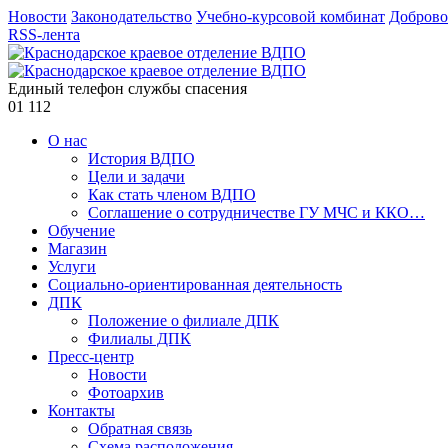
Новости
Законодательство
Учебно-курсовой комбинат
Доброво
RSS-лента
Единый телефон службы спасения
01
112
О нас
История ВДПО
Цели и задачи
Как стать членом ВДПО
Соглашение о сотрудничестве ГУ МЧС и ККО…
Обучение
Магазин
Услуги
Социально-ориентированная деятельность
ДПК
Положение о филиале ДПК
Филиалы ДПК
Пресс-центр
Новости
Фотоархив
Контакты
Обратная связь
Схема расположения