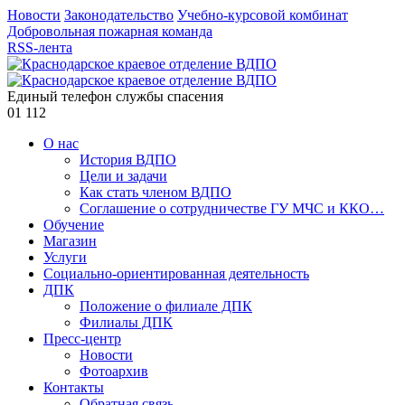
Новости
Законодательство
Учебно-курсовой комбинат
Добровольная пожарная команда
RSS-лента
Единый телефон службы спасения
01
112
О нас
История ВДПО
Цели и задачи
Как стать членом ВДПО
Соглашение о сотрудничестве ГУ МЧС и ККО…
Обучение
Магазин
Услуги
Социально-ориентированная деятельность
ДПК
Положение о филиале ДПК
Филиалы ДПК
Пресс-центр
Новости
Фотоархив
Контакты
Обратная связь