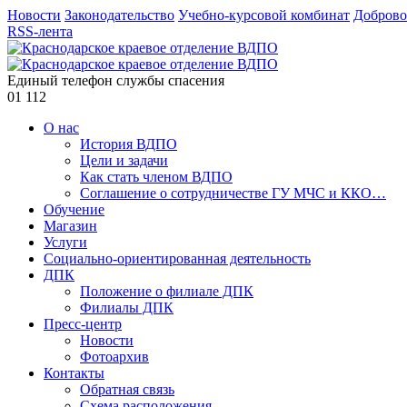
Новости
Законодательство
Учебно-курсовой комбинат
Доброво
RSS-лента
Единый телефон службы спасения
01
112
О нас
История ВДПО
Цели и задачи
Как стать членом ВДПО
Соглашение о сотрудничестве ГУ МЧС и ККО…
Обучение
Магазин
Услуги
Социально-ориентированная деятельность
ДПК
Положение о филиале ДПК
Филиалы ДПК
Пресс-центр
Новости
Фотоархив
Контакты
Обратная связь
Схема расположения