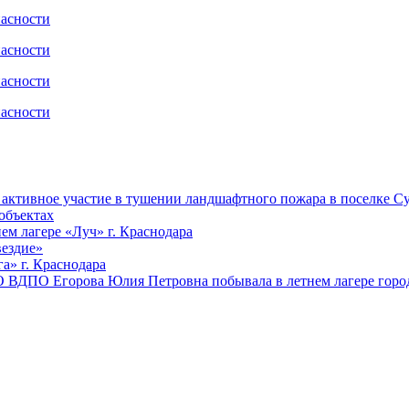
ктивное участие в тушении ландшафтного пожара в поселке Су
объектах
ем лагере «Луч» г. Краснодара
вездие»
а» г. Краснодара
 ВДПО Егорова Юлия Петровна побывала в летнем лагере город