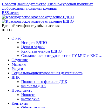
Новости
Законодательство
Учебно-курсовой комбинат
Добровольная пожарная команда
RSS-лента
Единый телефон службы спасения
01
112
О нас
История ВДПО
Цели и задачи
Как стать членом ВДПО
Соглашение о сотрудничестве ГУ МЧС и ККО…
Обучение
Магазин
Услуги
Социально-ориентированная деятельность
ДПК
Положение о филиале ДПК
Филиалы ДПК
Пресс-центр
Новости
Фотоархив
Контакты
Обратная связь