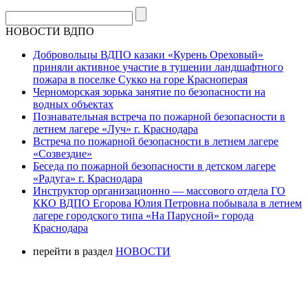
НОВОСТИ ВДПО
Добровольцы ВДПО казаки «Курень Ореховый»
приняли активное участие в тушении ландшафтного
пожара в поселке Сукко на горе Красноперая
Черноморская зорька занятие по безопасности на
водных объектах
Познавательная встреча по пожарной безопасности в
летнем лагере «Луч» г. Краснодара
Встреча по пожарной безопасности в летнем лагере
«Созвездие»
Беседа по пожарной безопасности в детском лагере
«Радуга» г. Краснодара
Инструктор организационно — массового отдела ГО
ККО ВДПО Егорова Юлия Петровна побывала в летнем
лагере городского типа «На Парусной» города
Краснодара
перейти в раздел
НОВОСТИ