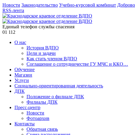
Новости
Законодательство
Учебно-курсовой комбинат
Доброво
RSS-лента
Единый телефон службы спасения
01
112
О нас
История ВДПО
Цели и задачи
Как стать членом ВДПО
Соглашение о сотрудничестве ГУ МЧС и ККО…
Обучение
Магазин
Услуги
Социально-ориентированная деятельность
ДПК
Положение о филиале ДПК
Филиалы ДПК
Пресс-центр
Новости
Фотоархив
Контакты
Обратная связь
Схема расположения