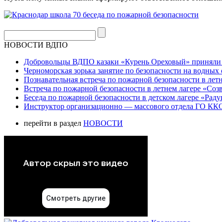
НОВОСТИ ВДПО
Добровольцы ВДПО казаки «Курень Ореховый» приняли а
Черноморская зорька занятие по безопасности на водных 
Познавательная встреча по пожарной безопасности в летн
Встреча по пожарной безопасности в летнем лагере «Соз
Беседа по пожарной безопасности в детском лагере «Радуг
Инструктор организационно — массового отдела ГО ККО
перейти в раздел
НОВОСТИ