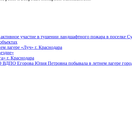
ктивное участие в тушении ландшафтного пожара в поселке Су
объектах
ем лагере «Луч» г. Краснодара
вездие»
а» г. Краснодара
 ВДПО Егорова Юлия Петровна побывала в летнем лагере город