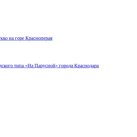
кко на горе Красноперая
ского типа «На Парусной» города Краснодара