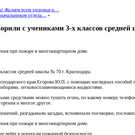
а! Желаем всем здоровья и…
с начальником отдела…
»
оворили с учениками 3-х классов средней
ения при пожаре в многоквартирном доме.
 классов средней школы № 70 г. Краснодара.
нодарского края Егорова Ю.П. с помощью наглядных пособий п
риборами, легковоспламеняющимися жидкостями.
ыми средствами можно тушить огонь, по какому номеру телефон
горения и многое другое.
ешений, разгадывали загадки, вспоминали поговорки, пословиц
ения при пожаре в многоквартирном доме.
е ребят к вопросам пожарной безопасности.