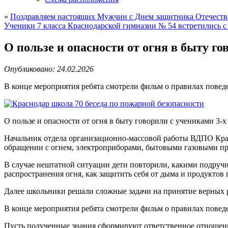
«
Поздравляем настоящих Мужчин с Днем защитника Отечеств
Ученики 7 класса Краснодарской гимназии № 54 встретились 
О пользе и опасности от огня в быту г
Опубликовано: 24.02.2026
В конце мероприятия ребята смотрели фильм о правилах повед
О пользе и опасности от огня в быту говорили с учениками 3-х
Начальник отдела организационно-массовой работы ВДПО Крас
обращении с огнем, электроприборами, бытовыми газовыми п
В случае нештатной ситуации дети повторили, какими подручн
распространения огня, как защитить себя от дыма и продуктов 
Далее школьники решали сложные задачи на принятие верных р
В конце мероприятия ребята смотрели фильм о правилах повед
Пусть полученные знания сформируют ответственное отношени