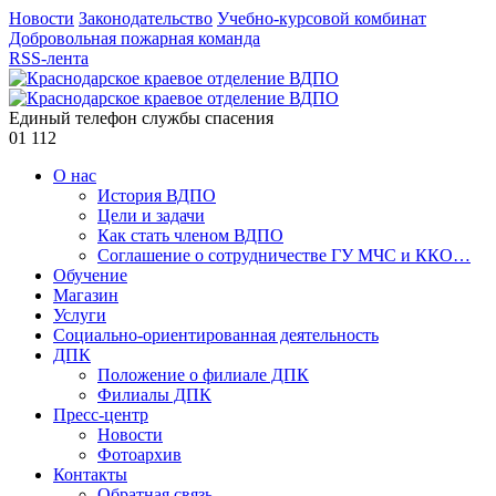
Новости
Законодательство
Учебно-курсовой комбинат
Добровольная пожарная команда
RSS-лента
Единый телефон службы спасения
01
112
О нас
История ВДПО
Цели и задачи
Как стать членом ВДПО
Соглашение о сотрудничестве ГУ МЧС и ККО…
Обучение
Магазин
Услуги
Социально-ориентированная деятельность
ДПК
Положение о филиале ДПК
Филиалы ДПК
Пресс-центр
Новости
Фотоархив
Контакты
Обратная связь