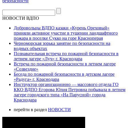
НОВОСТИ ВДПО
Добровольцы ВДПО казаки «Курень Ореховый»
приняли активное участие в тушении ландшафтного
пожара в поселке Сукко на горе Красноперая
Черноморская зорька занятие по безопасности на
водных объектах
Познавательная встреча по пожарной безопасности в
летнем лагере «Луч» г. Краснодара
Встреча по пожарной безопасности в летнем лагере
«Созвездие»
Беседа по пожарной безопасности в детском лагере
«Радуга» г. Краснодара
Инструктор организационно — массового отдела ГО
ККО ВДПО Егорова Юлия Петровна побывала в летнем
лагере городского типа «На Парусной» города
Краснодара
перейти в раздел
НОВОСТИ