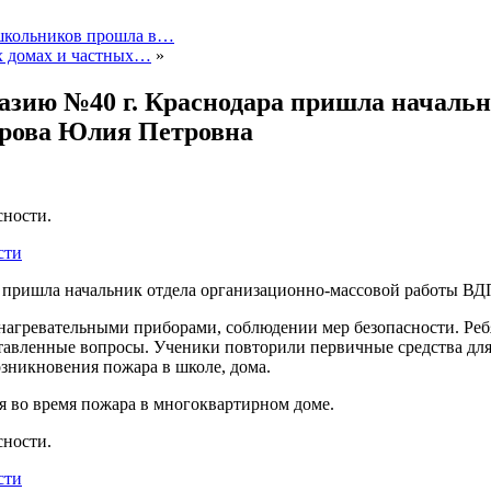
ошкольников прошла в…
х домах и частных…
»
азию №40 г. Краснодара пришла начальн
орова Юлия Петровна
сности.
а пришла начальник отдела организационно-массовой работы В
нагревательными приборами, соблюдении мер безопасности. Реб
ставленные вопросы. Ученики повторили первичные средства дл
зникновения пожара в школе, дома.
я во время пожара в многоквартирном доме.
сности.