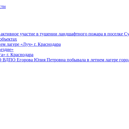
ктивное участие в тушении ландшафтного пожара в поселке Су
объектах
ем лагере «Луч» г. Краснодара
вездие»
а» г. Краснодара
 ВДПО Егорова Юлия Петровна побывала в летнем лагере город