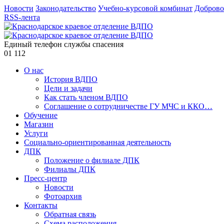
Новости
Законодательство
Учебно-курсовой комбинат
Доброво
RSS-лента
Единый телефон службы спасения
01
112
О нас
История ВДПО
Цели и задачи
Как стать членом ВДПО
Соглашение о сотрудничестве ГУ МЧС и ККО…
Обучение
Магазин
Услуги
Социально-ориентированная деятельность
ДПК
Положение о филиале ДПК
Филиалы ДПК
Пресс-центр
Новости
Фотоархив
Контакты
Обратная связь
Схема расположения