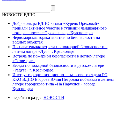
НОВОСТИ ВДПО
Добровольцы ВДПО казаки «Курень Ореховый»
приняли активное участие в тушении ландшафтного
пожара в поселке Сукко на горе Красноперая
Черноморская зорька занятие по безопасности на
водных объектах
Познавательная встреча по пожарной безопасности в
летнем лагере «Луч» г. Краснодара
Встреча по пожарной безопасности в летнем лагере
«Созвездие»
Беседа по пожарной безопасности в детском лагере
«Радуга» г. Краснодара
Инструктор организационно — массового отдела ГО
ККО ВДПО Егорова Юлия Петровна побывала в летнем
лагере городского типа «На Парусной» города
Краснодара
перейти в раздел
НОВОСТИ