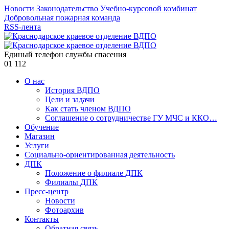
Новости
Законодательство
Учебно-курсовой комбинат
Добровольная пожарная команда
RSS-лента
Единый телефон службы спасения
01
112
О нас
История ВДПО
Цели и задачи
Как стать членом ВДПО
Соглашение о сотрудничестве ГУ МЧС и ККО…
Обучение
Магазин
Услуги
Социально-ориентированная деятельность
ДПК
Положение о филиале ДПК
Филиалы ДПК
Пресс-центр
Новости
Фотоархив
Контакты
Обратная связь