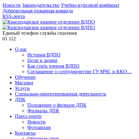
Новости
Законодательство
Учебно-курсовой комбинат
Добровольная пожарная команда
RSS-лента
Единый телефон службы спасения
01
112
О нас
История ВДПО
Цели и задачи
Как стать членом ВДПО
Соглашение о сотрудничестве ГУ МЧС и ККО…
Обучение
Магазин
Услуги
Социально-ориентированная деятельность
ДПК
Положение о филиале ДПК
Филиалы ДПК
Пресс-центр
Новости
Фотоархив
Контакты
Обратная связь