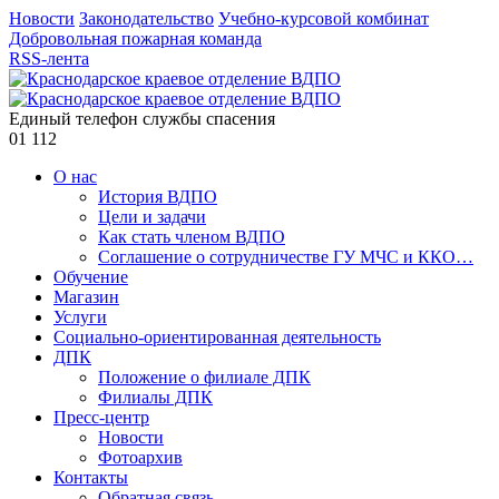
Новости
Законодательство
Учебно-курсовой комбинат
Добровольная пожарная команда
RSS-лента
Единый телефон службы спасения
01
112
О нас
История ВДПО
Цели и задачи
Как стать членом ВДПО
Соглашение о сотрудничестве ГУ МЧС и ККО…
Обучение
Магазин
Услуги
Социально-ориентированная деятельность
ДПК
Положение о филиале ДПК
Филиалы ДПК
Пресс-центр
Новости
Фотоархив
Контакты
Обратная связь