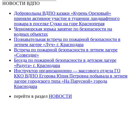
НОВОСТИ ВДПО
Добровольцы ВДПО казаки «Курень Ореховый»
приняли активное участие в тушении ландшафтного
пожара в поселке Сукко на горе Красноперая
Черноморская зорька занятие по безопасности на
водных объектах
Познавательная встреча по пожарной безопасности в
летнем лагере «Луч» г. Краснодара
Встреча по пожарной безопасности в летнем лагере
«Созвездие»
Беседа по пожарной безопасности в детском лагере
«Радуга» г. Краснодара
Инструктор организационно — массового отдела ГО
ККО ВДПО Егорова Юлия Петровна побывала в летнем
лагере городского типа «На Парусной» города
Краснодара
перейти в раздел
НОВОСТИ