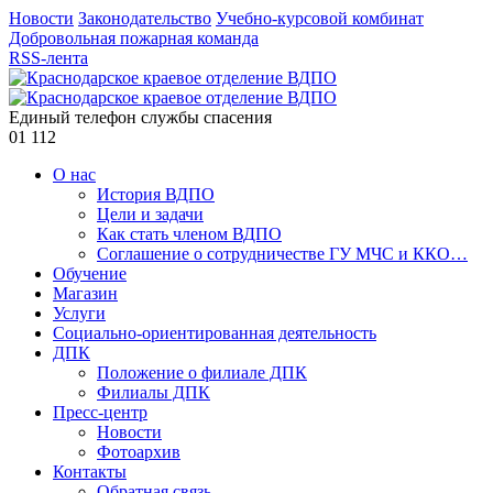
Новости
Законодательство
Учебно-курсовой комбинат
Добровольная пожарная команда
RSS-лента
Единый телефон службы спасения
01
112
О нас
История ВДПО
Цели и задачи
Как стать членом ВДПО
Соглашение о сотрудничестве ГУ МЧС и ККО…
Обучение
Магазин
Услуги
Социально-ориентированная деятельность
ДПК
Положение о филиале ДПК
Филиалы ДПК
Пресс-центр
Новости
Фотоархив
Контакты
Обратная связь